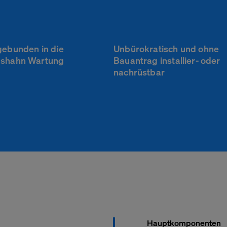
gebunden in die
Unbürokratisch und ohne
shahn Wartung
Bauantrag installier- oder
nachrüstbar
re
Ihre Privatsphäre
Wenn Sie eine Website besuchen, kann diese Inform
Browser abrufen oder speichern. Dies geschieht mei
derliche
Cookies. Hierbei kann es sich um Informationen über
Einstellungen oder Ihr Gerät handeln. Meist werden 
verwendet, um die erwartungsgemäße Funktion der 
nd
gewährleisten. Durch diese Informationen werden S
Hauptkomponenten