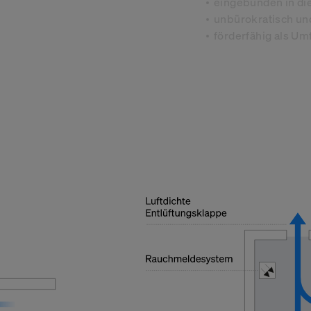
eingebunden in di
unbürokratisch un
förderfähig als 