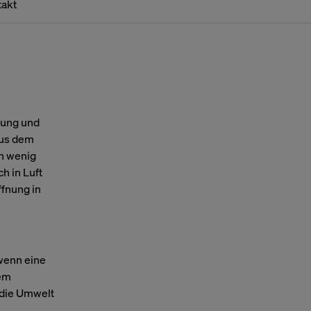
takt
tung und
aus dem
in wenig
h in Luft
fnung in
 wenn eine
nem
 die Umwelt