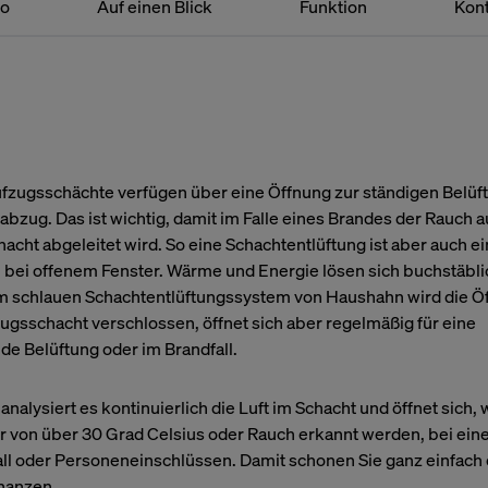
ro
Auf einen Blick
Funktion
Kon
Aufzugsschächte verfügen über eine Öffnung zur ständigen Belüf
bzug. Das ist wichtig, damit im Falle eines Brandes der Rauch 
acht abgeleitet wird. So eine Schachtentlüftung ist aber auch e
 bei offenem Fenster. Wärme und Energie lösen sich buchstäblic
em schlauen Schachtentlüftungssystem von Haushahn wird die Öf
ugsschacht verschlossen, öffnet sich aber regelmäßig für eine
de Belüftung oder im Brandfall.
alysiert es kontinuierlich die Luft im Schacht und öffnet sich,
 von über 30 Grad Celsius oder Rauch erkannt werden, bei ei
ll oder Personeneinschlüssen. Damit schonen Sie ganz einfach
inanzen.