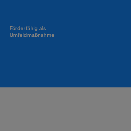
Förderfähig als
Umfeldmaßnahme
Zurück
ationen über Ihren
st in Form von
Cookie Banner
 Sie, Ihre
die Informationen
TYPO3 CMS
Website zu
ie normalerweise