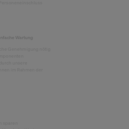
 Personeneinschluss
infache Wartung
iche Genehmigung nötig
Komponenten
durch unsere
innen im Rahmen der
n sparen