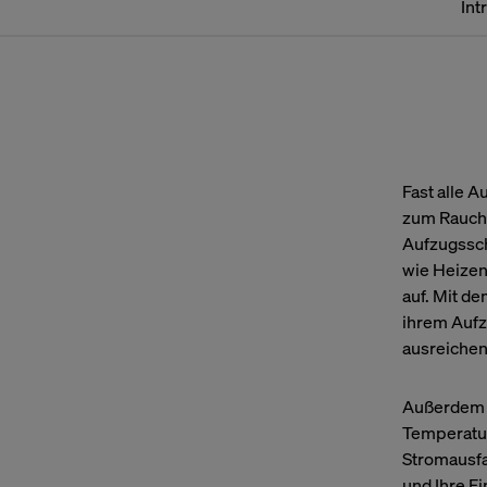
Int
Fast alle 
zum Raucha
Aufzugssch
wie Heizen
auf. Mit d
ihrem Aufz
ausreichen
Außerdem an
Temperatur
Stromausfa
und Ihre F