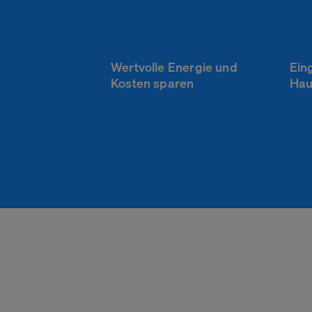
Wertvolle Energie und
Ein
Kosten sparen
Hau
Ihre Privatsphä
Unbedingt erfor
Cookies
Performance u