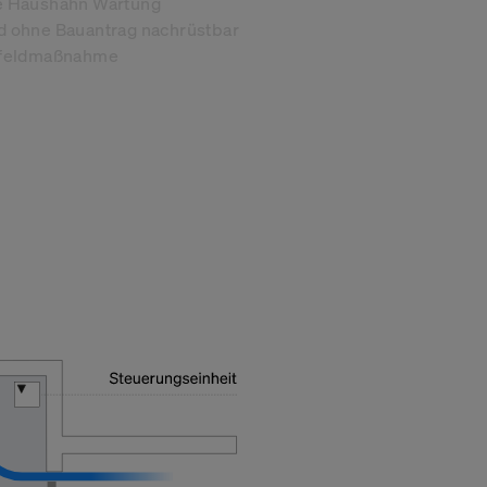
e Haushahn Wartung
d ohne Bauantrag nachrüstbar
Umfeldmaßnahme