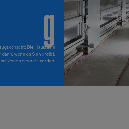
g
fzugsschacht: Die Haushahn
r dann, wenn es Sinn ergibt.
und Kosten gespart werden.