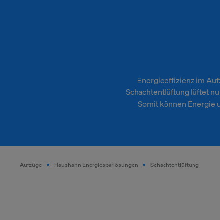
Energieeffizienz im Au
Schachtentlüftung lüftet nu
Somit können Energie 
Aufzüge
Haushahn Energiesparlösungen
Schachtentlüftung