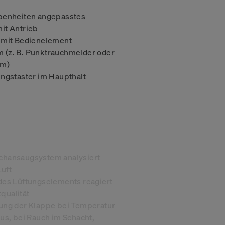
n personalisierteres
Hubspot
 Datenschutz
benheiten angepasstes
e Arten von
it Antrieb
denen
 mit Bedienelement
Google Analytics
nsere
(z. B. Punktrauchmelder oder
estimmter Arten
em)
rfahrung mit der
Google Maps Embed
ngstaster im Haupthalt
e führen.
chansaugsystem analysiert
Luft
des Lüftungselements reagiert
tqualität
ung der Klappe bei Temperatur
us, bei Rauch im Schacht,