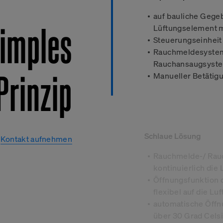
nicht direkt identifiziert. Dadurch kann Ihnen aber ei
Web-Erlebnis geboten werden. Da wir Ihr Recht auf
auf bauliche Gege
imples
respektieren, können Sie sich entscheiden, bestimmt
Lüftungselement m
Cookies nicht zulassen. Klicken Sie auf die verschie
Steuerungseinheit
Kategorieüberschriften, um mehr zu erfahren und u
Rauchmeldesystem 
Standardeinstellungen zu ändern. Die Blockierung b
Rauchansaugsyst
Prinzip
von Cookies kann jedoch zu einer beeinträchtigten E
Manueller Betätigu
von uns zur Verfügung gestellten Website und Dienst
Weitere Informationen
Schlaue Lösung
Kontakt aufnehmen
Rauchmelde-/ Rau
kontinuierlich die 
Öffnungsfunktion 
flexibel auf die Luf
automatische Öffn
über 30 Grad Celsi