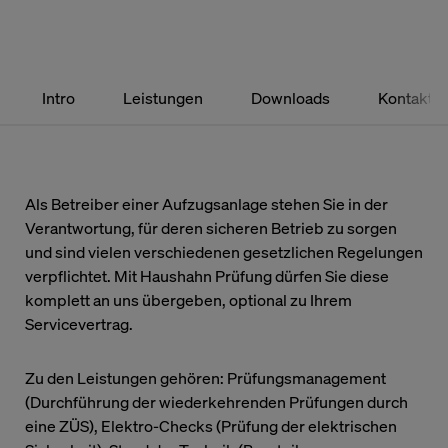
Die Blockierung bestimmter Arten von Cookies kann jedoch zu
einer beeinträchtigten Erfahrung mit der von uns zur Verfügung
gestellten Website und Dienste führen.
Weitere Informationen
Intro
Leistungen
Downloads
Kontakt
Unbedingt erforderliche Cookies
Als Betreiber einer Aufzugsanlage stehen Sie in der
Performance und Tracking
Verantwortung, für deren sicheren Betrieb zu sorgen
und sind vielen verschiedenen gesetzlichen Regelungen
verpflichtet. Mit Haushahn Prüfung dürfen Sie diese
Externe Medien
komplett an uns übergeben, optional zu Ihrem
Servicevertrag.
Zu den Leistungen gehören: Prüfungsmanagement
(Durchführung der wiederkehrenden Prüfungen durch
eine ZÜS), Elektro-Checks (Prüfung der elektrischen