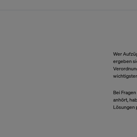
Wer Aufzüg
ergeben s
Verordnung
wichtigste
Bei Fragen 
anhört, ha
Lösungen p