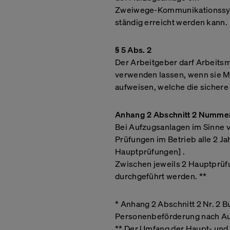
nicht direkt identifiziert. Dadurch kann Ihnen aber ei
Zweiwege-Kommunikationssyst
Web-Erlebnis geboten werden. Da wir Ihr Recht auf
ständig erreicht werden kann.
respektieren, können Sie sich entscheiden, bestimmt
Cookies nicht zulassen. Klicken Sie auf die verschie
§ 5 Abs. 2
Kategorieüberschriften, um mehr zu erfahren und u
Standardeinstellungen zu ändern. Die Blockierung b
Der Arbeitgeber darf Arbeitsmi
von Cookies kann jedoch zu einer beeinträchtigten E
verwenden lassen, wenn sie 
von uns zur Verfügung gestellten Website und Dienst
aufweisen, welche die sicher
Weitere Informationen
Anhang 2 Abschnitt 2 Nummer
Bei Aufzugsanlagen im Sinne 
Prüfungen im Betrieb alle 2 J
Hauptprüfungen] .
Zwischen jeweils 2 Hauptprü
durchgeführt werden. **
* Anhang 2 Abschnitt 2 Nr. 2 
Personenbeförderung nach Au
** Der Umfang der Haupt- und