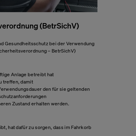
sverordnung (BetrSichV)
nd Gesundheitsschutz bei der Verwendung
icherheitsverordnung – BetrSichV)
ige Anlage betreibt hat
treffen, damit
Zurück
Verwendungsdauer den für sie geltenden
sschutzanforderungen
ationen über Ihren
heren Zustand erhalten werden.
st in Form von
Cookie Banner
 Sie, Ihre
die Informationen
TYPO3 CMS
Website zu
bt, hat dafür zu sorgen, dass im Fahrkorb
ie normalerweise