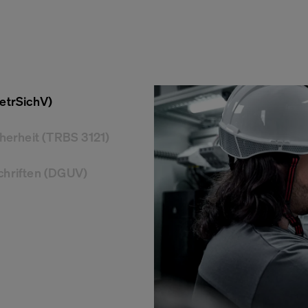
etrSichV)
herheit (TRBS 3121)
chriften (DGUV)