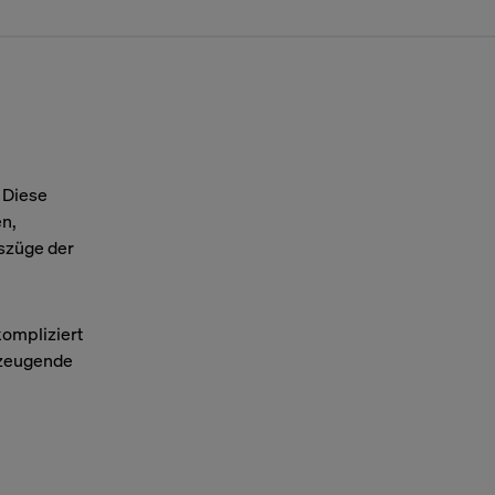
. Diese
n,
szüge der
kompliziert
erzeugende