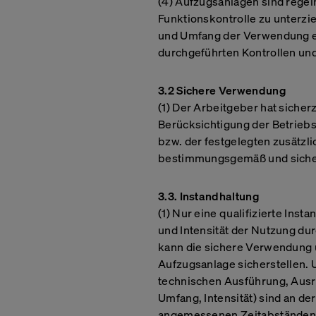
(4) Aufzugsanlagen sind rege
Funktionskontrolle zu unterzie
und Umfang der Verwendung ei
durchgeführten Kontrollen un
3.2 Sichere Verwendung
(1) Der Arbeitgeber hat sicher
Berücksichtigung der Betrieb
bzw. der festgelegten zusät
bestimmungsgemäß und sicher
3.3. Instandhaltung
(1) Nur eine qualifizierte Inst
und Intensität der Nutzung du
kann die sichere Verwendung 
Aufzugsanlage sicherstellen. 
technischen Ausführung, Ausr
Umfang, Intensität) sind an d
angemessenen Zeitabständen I