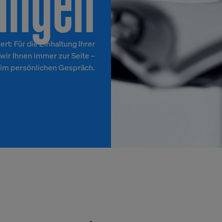
ungen
rt: Für die Einhaltung Ihrer
wir Ihnen immer zur Seite –
 im persönlichen Gespräch.