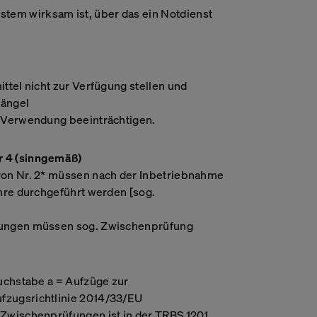
n personalisierteres
em wirksam ist, über das ein Notdienst
Hubspot
 Datenschutz
e Arten von
denen
Google Analytics
nsere
estimmter Arten
ttel nicht zur Verfügung stellen und
rfahrung mit der
Google Maps Embed
Mängel
e führen.
e Verwendung beeinträchtigen.
 4 (sinngemäß)
von Nr. 2* müssen nach der Inbetriebnahme
ahre durchgeführt werden [sog.
fungen müssen sog. Zwischenprüfung
Buchstabe a = Aufzüge zur
fzugsrichtlinie 2014/33/EU
 Zwischenprüfungen ist in der TRBS 1201