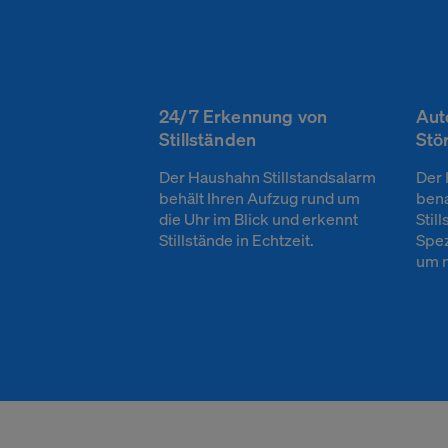
24/7 Erkennung von
Aut
Stillständen
Stö
Der Haushahn Stillstandsalarm
Der 
behält Ihren Aufzug rund um
bena
die Uhr im Blick und erkennt
Stil
Stillstände in Echtzeit.
Spez
um n
Ihre Privatsphä
Unbedingt erfor
Cookies
Performance u