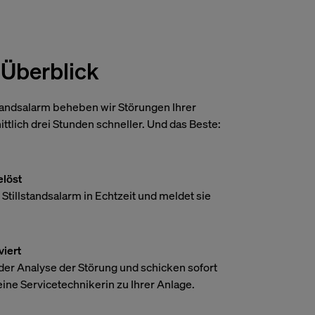
n personalisierteres
Hubspot
 Datenschutz
e Arten von
denen
Google Analytics
 Überblick
nsere
estimmter Arten
rfahrung mit der
Google Maps Embed
standsalarm beheben wir Störungen Ihrer
e führen.
tlich drei Stunden schneller. Und das Beste:
elöst
tillstandsalarm in Echtzeit und meldet sie
viert
er Analyse der Störung und schicken sofort
ine Servicetechnikerin zu Ihrer Anlage.