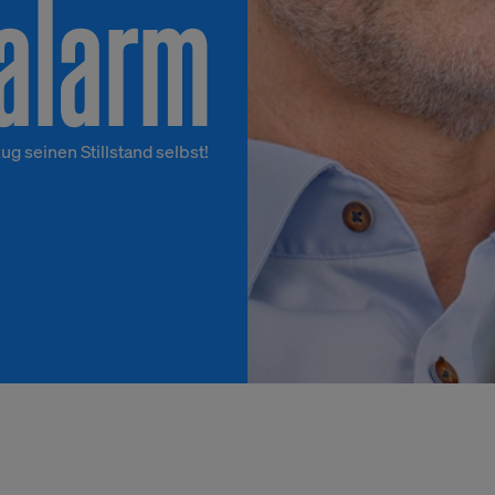
salarm
ug seinen Stillstand selbst!