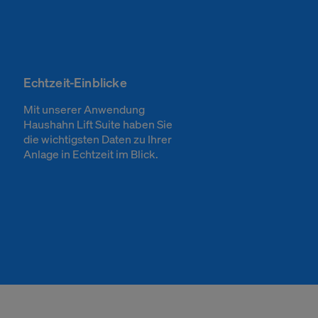
Echtzeit-Einblicke
Mit unserer Anwendung
Haushahn Lift Suite haben Sie
die wichtigsten Daten zu Ihrer
Anlage in Echtzeit im Blick.
Zurück
ationen über Ihren
st in Form von
Cookie Banner
 Sie, Ihre
die Informationen
TYPO3 CMS
Website zu
ie normalerweise