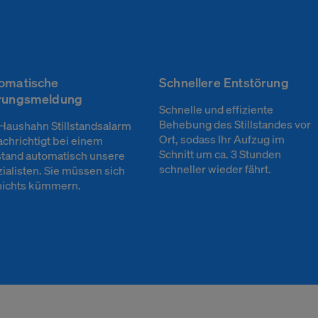
omatische
Schnellere Entstörung
rungsmeldung
Schnelle und effiziente
Behebung des Stillstandes vor
Haushahn Stillstandsalarm
Ort, sodass Ihr Aufzug im
chrichtigt bei einem
Schnitt um ca. 3 Stunden
lstand automatisch unsere
schneller wieder fährt.
ialisten. Sie müssen sich
ichts kümmern.
re
Ihre Privatsphäre
Wenn Sie eine Website besuchen, kann diese Inform
Browser abrufen oder speichern. Dies geschieht mei
derliche
Cookies. Hierbei kann es sich um Informationen über
Einstellungen oder Ihr Gerät handeln. Meist werden 
verwendet, um die erwartungsgemäße Funktion der 
nd
gewährleisten. Durch diese Informationen werden S