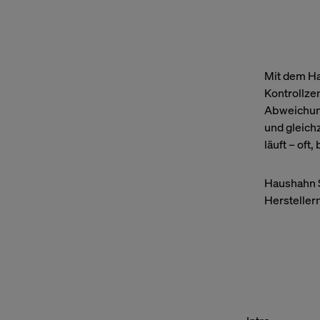
Mit dem Ha
Kontrollze
Abweichung
und gleichz
läuft – oft
Haushahn S
Herstellern