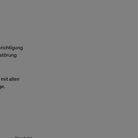
richtigung
tstörung
mit allen
ge.