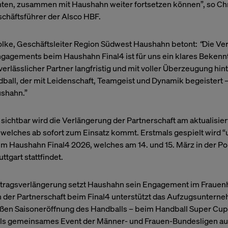
nten, zusammen mit Haushahn weiter fortsetzen können”, so Ch
nicht direkt identifiziert. Dadurch kann Ihnen aber ei
Web-Erlebnis geboten werden. Da wir Ihr Recht auf
chäftsführer der Alsco HBF.
respektieren, können Sie sich entscheiden, bestimmt
Cookies nicht zulassen. Klicken Sie auf die verschie
ke, Geschäftsleiter Region Südwest Haushahn betont:
“
Die Ve
Kategorieüberschriften, um mehr zu erfahren und u
gagements beim Haushahn Final4 ist für uns ein klares Bekennt
Standardeinstellungen zu ändern. Die Blockierung b
verlässlicher Partner langfristig und mit voller Überzeugung hi
von Cookies kann jedoch zu einer beeinträchtigten E
ball, der mit Leidenschaft, Teamgeist und Dynamik begeistert 
von uns zur Verfügung gestellten Website und Dienst
ushahn.”
Weitere Informationen
sichtbar wird die Verlängerung der Partnerschaft am aktualisie
 welches ab sofort zum Einsatz kommt. Erstmals gespielt wird “
im Haushahn Final4 2026, welches am 14. und 15. März in der P
uttgart stattfindet.
rtragsverlängerung setzt Haushahn sein Engagement im Frauen
n der Partnerschaft beim Final4 unterstützt das Aufzugsuntern
oßen Saisoneröffnung des Handballs – beim Handball Super Cup
als gemeinsames Event der Männer- und Frauen-Bundesligen a