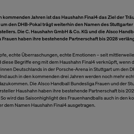
n kommenden Jahren ist das Haushahn Final4 das Ziel der Trä
 um den DHB-Pokal trägt weiterhin den Namen des Stuttgarter
tellers. Die C. Haushahn GmbH & Co. KG und die Alsco Handb
 Frauen haben ihre bestehende Partnerschaft bis 2028 verläng
fe, echte Überraschungen, echte Emotionen – seit mittlerweile
d diese Begriffe eng mit dem Haushahn Final4 verknüpft, wenn 
innen Deutschlands in der Porsche-Arena in Stuttgart um den 
nd auch in den kommenden drei Jahren werden noch mehr ech
zukommen. Die Alsco Handball Bundesliga Frauen und der Stu
steller Haushahn haben ihre bestehende Partnerschaft bis 20
. So wird das Saisonhighlight des Frauenhandballs auch in den
er dem Namen Haushahn Final4 ausgetragen.