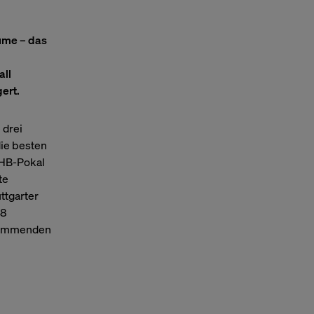
ume – das
all
ert.
 drei
die besten
DHB-Pokal
te
ttgarter
28
 kommenden