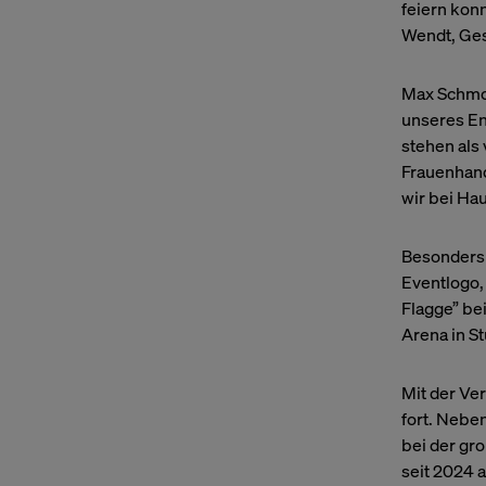
Tracking
feiern kon
Wendt, Ges
Externe Medien
Max Schmol
unseres En
stehen als 
Frauenhand
wir bei Ha
Besonders 
Eventlogo,
Flagge” be
Arena in St
Mit der Ve
fort. Nebe
bei der gr
seit 2024 