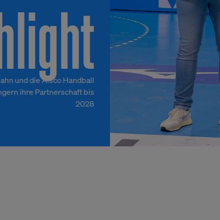
hlight
ahn und die Alsco Handball
gern ihre Partnerschaft bis
2028