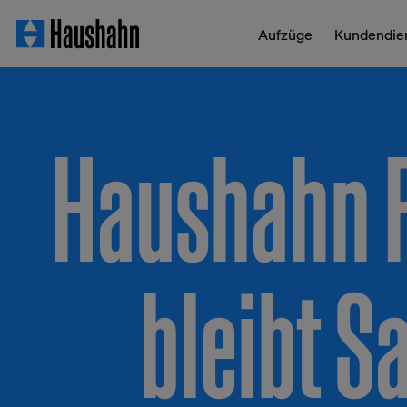
Aufzüge
Kundendie
Haushahn F
bleibt S