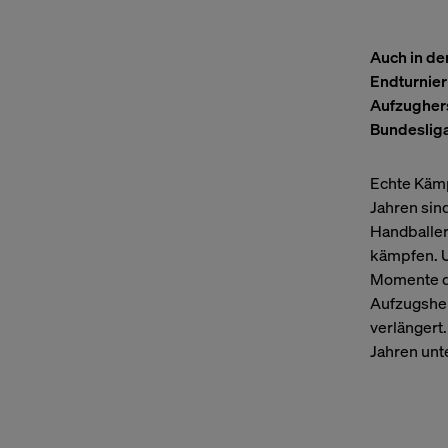
Auch in de
Endturnier
Aufzughers
Bundesliga
Echte Kämp
Jahren sin
Handballer
kämpfen. U
Momente da
Aufzugsher
verlängert
Jahren unt