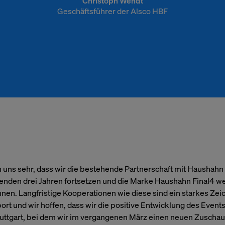
Christoph Wendt
Geschäftsführer der Alsco HBF
re
Ihre Privatsphäre
Wenn Sie eine Website besuchen, kann diese Inform
n uns sehr, dass wir die bestehende Partnerschaft mit Haushahn 
Browser abrufen oder speichern. Dies geschieht mei
derliche
den drei Jahren fortsetzen und die Marke Haushahn Final4 we
Cookies. Hierbei kann es sich um Informationen über
nen. Langfristige Kooperationen wie diese sind ein starkes Zei
Einstellungen oder Ihr Gerät handeln. Meist werden 
ort und wir hoffen, dass wir die positive Entwicklung des Event
verwendet, um die erwartungsgemäße Funktion der 
tuttgart, bei dem wir im vergangenen März einen neuen Zuscha
nd
gewährleisten. Durch diese Informationen werden S