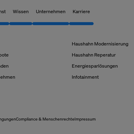
nst
Wissen
Unternehmen
Karriere
Haushahn Modernisierung
bote
Haushahn Reperatur
nden
Energiesparlösungen
fnehmen
Infotainment
re
Ihre Privatsphäre
Wenn Sie eine Website besuchen, kann diese Inform
ngungen
Compliance & Menschenrechte
Impressum
Browser abrufen oder speichern. Dies geschieht mei
derliche
Cookies. Hierbei kann es sich um Informationen über