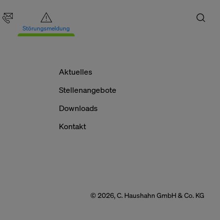
Störungsmeldung
Aktuelles
Stellenangebote
Downloads
Kontakt
Zurück
ationen über Ihren
© 2026, C. Haushahn GmbH & Co. KG
st in Form von
Cookie Banner
 Sie, Ihre