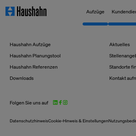
Aufzüge
Kundendie
Haushahn Aufzüge
Aktuelles
Haushahn Planungstool
Stellenange
Haushahn Referenzen
Standorte fi
Downloads
Kontakt au
Folgen Sie uns auf
Ihre Privatsphä
Datenschutzhinweis
Cookie-Hinweis & Einstellungen
Nutzungsbedi
Unbedingt erfor
Cookies